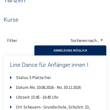
Oberthal
Ostertal
Kurse
Geschäftsstelle
Filter
Sortieren nach...
Theley
ANMELDUNG MÖGLICH
Tholey
Line Dance für Anfänger:innen I
Urexweiler
Status:
5 Plätze frei
Datum:
Mo.
10.08.2026 -
Mo.
30.11.2026
Uhrzeit:
15:45 - 16:45 Uhr
Ort:
Scheuern - Grundschule, Schulstr. 23,