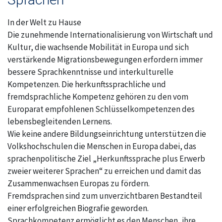
Oberthal
In der Welt zu Hause
Die zunehmende Internationalisierung von Wirtschaft und
Ostertal
Kultur, die wachsende Mobilität in Europa und sich
verstärkende Migrationsbewegungen erfordern immer
Geschäftsstelle
bessere Sprachkenntnisse und interkulturelle
Kompetenzen. Die herkunftssprachliche und
Theley
fremdsprachliche Kompetenz gehören zu den vom
Europarat empfohlenen Schlüsselkompetenzen des
Tholey
lebensbegleitenden Lernens.
Wie keine andere Bildungseinrichtung unterstützen die
Urexweiler
Volkshochschulen die Menschen in Europa dabei, das
sprachenpolitische Ziel „Herkunftssprache plus Erwerb
zweier weiterer Sprachen“ zu erreichen und damit das
Zusammenwachsen Europas zu fördern.
Fremdsprachen sind zum unverzichtbaren Bestandteil
einer erfolgreichen Biografie geworden.
Sprachkompetenz ermöglicht es den Menschen, ihre