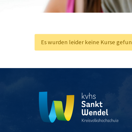
Oberthal
Ostertal
Geschäftsstelle
Es wurden leider keine Kurse gefu
Theley
Tholey
Urexweiler