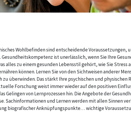
chisches Wohlbefinden sind entscheidende Voraussetzungen, 
. Gesundheitskompetenz ist unerlässlich, wenn Sie Ihre Gesu
as alles zu einem gesunden Lebensstil gehört, wie Sie Stress
ernähren können. Lernen Sie von den Sichtweisen anderer Mens
 zu überwinden. Das stärkt Ihre psychischen und physischen Re
ktuelle Forschung weist immer wieder auf den positiven Einfl
s Gelingen von Lernprozessen hin. Die Angebote der Gesundh
se. Sachinformationen und Lernen werden mit allen Sinnen verk
ung biografischer Anknüpfungspunkte… wichtige Voraussetzun