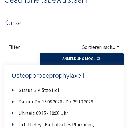
Oberthal
Ostertal
Kurse
Geschäftsstelle
Filter
Sortieren nach...
Theley
ANMELDUNG MÖGLICH
Tholey
Osteoporoseprophylaxe I
Urexweiler
Status:
3 Plätze frei
Datum:
Do.
13.08.2026 -
Do.
29.10.2026
Uhrzeit:
09:15 - 10:00 Uhr
Ort:
Theley - Katholisches Pfarrheim,