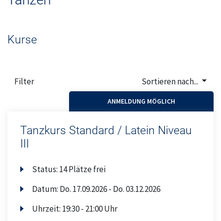
Oberthal
Ostertal
Kurse
Geschäftsstelle
Filter
Sortieren nach...
Theley
ANMELDUNG MÖGLICH
Tholey
Tanzkurs Standard / Latein Niveau
Urexweiler
III
Status:
14 Plätze frei
Datum:
Do.
17.09.2026 -
Do.
03.12.2026
Uhrzeit:
19:30 - 21:00 Uhr