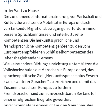
Oberthal
In der Welt zu Hause
Die zunehmende Internationalisierung von Wirtschaft und
Ostertal
Kultur, die wachsende Mobilität in Europa und sich
verstärkende Migrationsbewegungen erfordern immer
Geschäftsstelle
bessere Sprachkenntnisse und interkulturelle
Kompetenzen. Die herkunftssprachliche und
Theley
fremdsprachliche Kompetenz gehören zu den vom
Europarat empfohlenen Schlüsselkompetenzen des
Tholey
lebensbegleitenden Lernens.
Wie keine andere Bildungseinrichtung unterstützen die
Urexweiler
Volkshochschulen die Menschen in Europa dabei, das
sprachenpolitische Ziel „Herkunftssprache plus Erwerb
zweier weiterer Sprachen“ zu erreichen und damit das
Zusammenwachsen Europas zu fördern.
Fremdsprachen sind zum unverzichtbaren Bestandteil
einer erfolgreichen Biografie geworden.
Sprachkompetenz ermöglicht es den Menschen, ihre