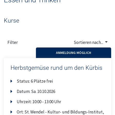
Oberthal
Ostertal
Kurse
Geschäftsstelle
Filter
Sortieren nach...
Theley
ANMELDUNG MÖGLICH
Tholey
Herbstgemüse rund um den Kürbis
Urexweiler
Status:
6 Plätze frei
Datum:
Sa.
10.10.2026
Uhrzeit:
10:00 - 13:00 Uhr
Ort:
St. Wendel - Kultur- und Bildungs-Institut,