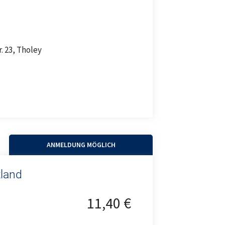
. 23, Tholey
ANMELDUNG MÖGLICH
tland
11,40 €