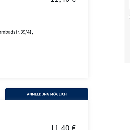
mmbadstr. 39/41,
ANMELDUNG MÖGLICH
h
11,40 €