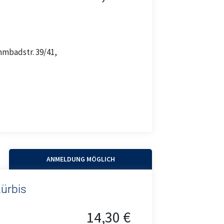
mmbadstr. 39/41,
ANMELDUNG MÖGLICH
ürbis
14,30 €