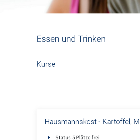
Oberthal
Ostertal
Essen und Trinken
Geschäftsstelle
Theley
Kurse
Tholey
Urexweiler
Hausmannskost - Kartoffel, M
Status:
5 Plätze frei